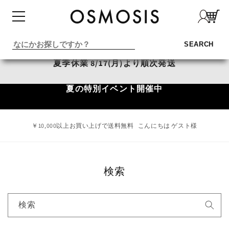
コンテ
ンツに
進む
カテゴリーでさがす
SEARCH
新入荷商品
夏季休業 8/17(月)より順次発送
予約商品
夏の特別イベント開催中
OUTLET
商品動画で探す
￥10,000以上お買い上げで送料無料
こんにちは ゲスト様
アウター
検索
Tシャツ・カットソー
検索
ブラウス