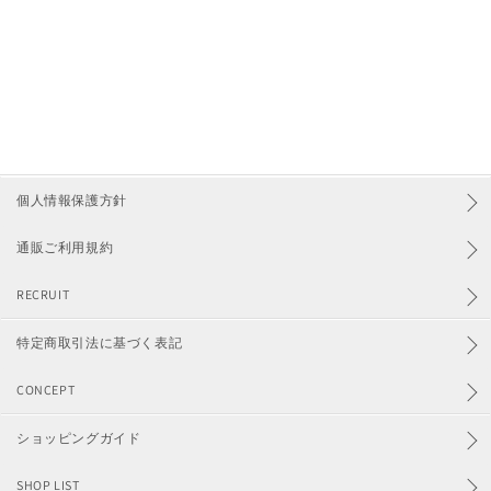
ワンピース
カーディガン
ニット
パンツ
個人情報保護方針
通販ご利用規約
スカート
RECRUIT
シューズ
特定商取引法に基づく表記
ファッション雑貨
CONCEPT
アクセサリー
ショッピングガイド
価格からさがす
SHOP LIST