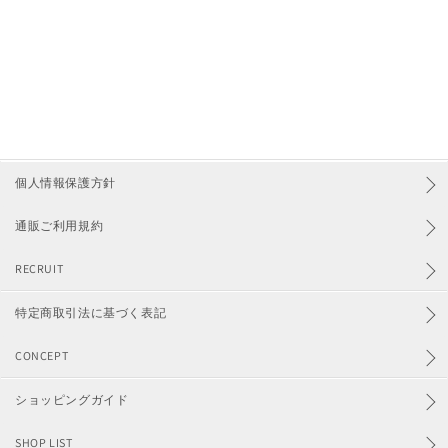
ワンピース
カーディガン
ニット
パンツ
個人情報保護方針
通販ご利用規約
スカート
RECRUIT
シューズ
特定商取引法に基づく表記
ファッション雑貨
CONCEPT
アクセサリー
ショッピングガイド
価格からさがす
SHOP LIST