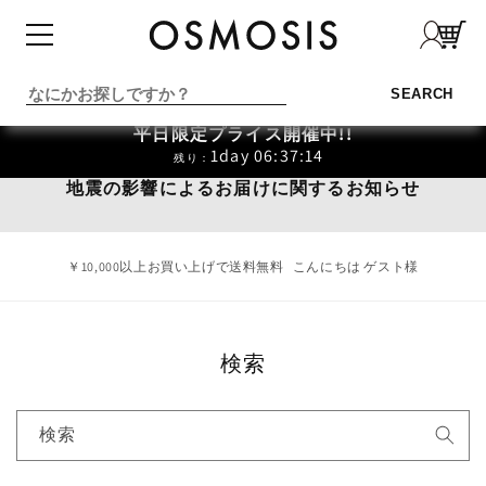
コンテ
ンツに
進む
カテゴリーでさがす
SEARCH
新入荷商品
平日限定プライス開催中!!
予約商品
1day 06:37:13
残り：
地震の影響によるお届けに関するお知らせ
OUTLET
商品動画で探す
￥10,000以上お買い上げで送料無料
こんにちは ゲスト様
アウター
検索
Tシャツ・カットソー
検索
ブラウス