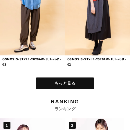
OSMOSIS-STYLE-2026AW-JUL-vol1-
OSMOSIS-STYLE-2026AW-JUL-vol1-
03
02
もっと見る
RANKING
ランキング
1
2