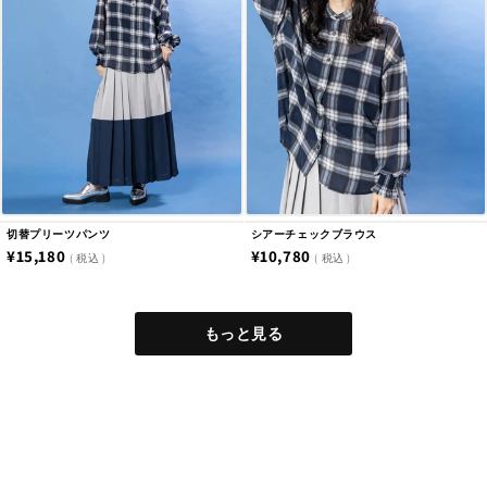
切替プリーツパンツ
シアーチェックブラウス
通
¥15,180
通
¥10,780
税込
税込
常
常
価
価
もっと見る
格
格