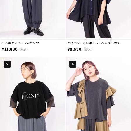
Tシャツ・カットソー
ブラウス
ワンピース
ヘムボタンハーレムパンツ
バイカラーイレギュラーヘムブラウス
通
¥11,880
通
¥8,690
税込
税込
カーディガン
常
常
5
6
価
価
ニット
格
格
パンツ
スカート
シューズ
ファッション雑貨