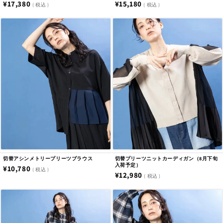
通
¥17,380
通
¥15,180
税込
税込
常
常
価
価
格
格
切替アシンメトリープリーツブラウス
切替プリーツニットカーディガン（8月下旬
入荷予定）
通
¥10,780
税込
通
¥12,980
税込
常
常
価
価
格
格