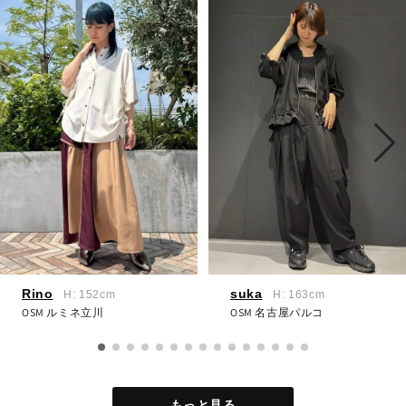
Rino
suka
H: 152cm
H: 163cm
OSM ルミネ立川
OSM 名古屋パルコ
もっと見る