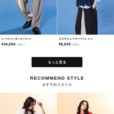
レースインタックパンツ
ビスチェレイヤードTシャツ
通
¥14,080
通
¥8,690
税込
税込
常
常
価
価
もっと見る
格
格
RECOMMEND STYLE
おすすめスタイル