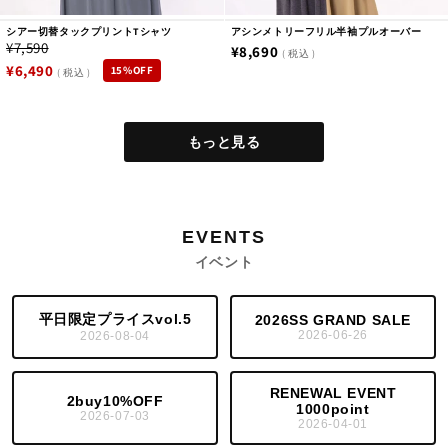
シアー切替タックプリントTシャツ
アシンメトリーフリル半袖プルオーバー
アクセサリー
¥7,590
通
¥8,690
税込
通
セ
¥6,490
15%OFF
税込
常
常
ー
価格からさがす
価
価
ル
格
～￥3,000
もっと見る
格
価
格
￥3,000～￥5,000
EVENTS
￥5,000～￥7,000
イベント
￥7,000～￥9,000
平日限定プライスvol.5
2026SS GRAND SALE
2026-06-26
2026-08-04
￥9,000～
RENEWAL EVENT
2buy10%OFF
カラーからさがす
1000point
2026-07-03
2026-04-01