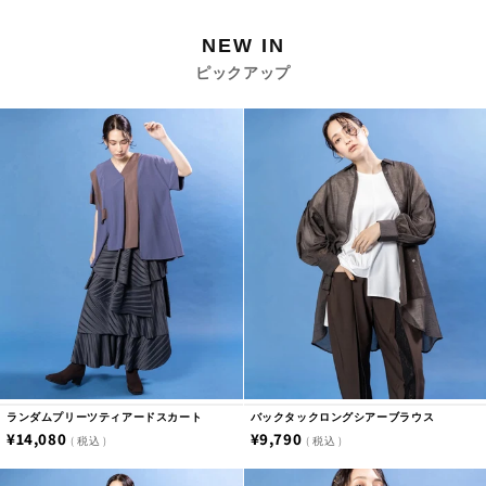
NEW IN
ピックアップ
ランダムプリーツティアードスカート
バックタックロングシアーブラウス
通
¥14,080
通
¥9,790
税込
税込
常
常