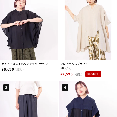
カテゴリーでさがす
新入荷商品
予約商品
サイドドロストバックタックブラウス
フレアーヘムブラウス
¥8,690
通
¥8,690
税込
通
セ
¥7,590
13%OFF
税込
常
OUTLET
常
ー
価
価
ル
3
4
格
商品動画で探す
格
価
格
アウター