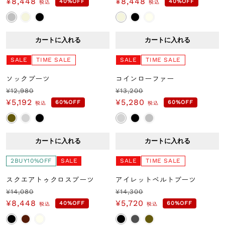
¥8,448
¥8,448
40%OFF
40%OFF
税込
税込
常
ー
常
ー
価
ル
価
ル
格
価
格
価
カートに入れる
カートに入れる
格
格
SALE
TIME SALE
SALE
TIME SALE
ソックブーツ
コインローファー
¥12,980
¥13,200
通
セ
通
セ
¥5,192
¥5,280
60%OFF
60%OFF
税込
税込
常
ー
常
ー
価
ル
価
ル
格
価
格
価
カートに入れる
カートに入れる
格
格
2BUY10%OFF
SALE
SALE
TIME SALE
スクエアトゥクロスブーツ
アイレットベルトブーツ
¥14,080
¥14,300
通
セ
通
セ
¥8,448
¥5,720
40%OFF
60%OFF
税込
税込
常
ー
常
ー
価
ル
価
ル