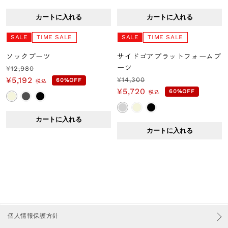
格
価
格
価
カートに入れる
カートに入れる
格
格
SALE
TIME SALE
SALE
TIME SALE
ソックブーツ
サイドゴアプラットフォームブ
ーツ
¥12,980
通
セ
¥5,192
¥14,300
60%OFF
税込
通
セ
常
ー
¥5,720
60%OFF
税込
常
ー
価
ル
価
ル
格
価
カートに入れる
格
価
格
カートに入れる
格
個人情報保護方針