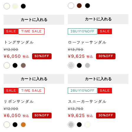
常
ー
常
価
ル
価
格
価
格
カートに入れる
カートに入れる
格
SALE
TIME SALE
2BUY10%OFF
SALE
トングサンダル
ローファーサンダル
¥12,100
¥13,750
通
セ
通
セ
¥6,050
¥9,625
50%OFF
30%OFF
税込
税込
常
ー
常
ー
価
ル
価
ル
格
価
格
価
カートに入れる
カートに入れる
格
格
SALE
TIME SALE
2BUY10%OFF
SALE
リボンサンダル
スニーカーサンダル
¥12,100
¥13,750
通
セ
通
セ
¥6,050
¥9,625
50%OFF
30%OFF
税込
税込
常
ー
常
ー
価
ル
価
ル