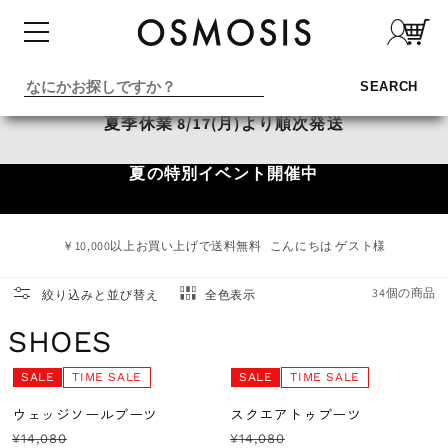
コンテ
ンツに
進む
SEARCH
夏季休業 8/17(月)より順次発送
夏の特別イベント開催中
￥10,000以上お買い上げで送料無料
こんにちは ゲスト様
34個の商品
絞り込みと並び替え
全色表示
コ
SHOES
レ
SALE
TIME SALE
SALE
TIME SALE
ク
ウェッジソールブーツ
スクエアトゥブーツ
¥14,080
¥14,080