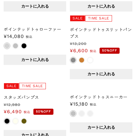
格
価
格
価
カートに入れる
カートに入れる
格
格
SALE
TIME SALE
ポインテッドトゥローファー
ポインテッドトゥスリットパン
通
¥14,080
プス
税込
常
¥13,200
通
セ
¥6,600
価
50%OFF
税込
常
ー
格
カートに入れる
価
ル
格
価
カートに入れる
格
SALE
TIME SALE
ポインテッドトゥスニーカー
スタッズパンプス
カテゴリーでさがす
通
¥15,180
¥12,980
税込
通
セ
常
¥6,490
50%OFF
税込
新入荷商品
常
ー
価
価
ル
格
カートに入れる
予約商品
格
価
カートに入れる