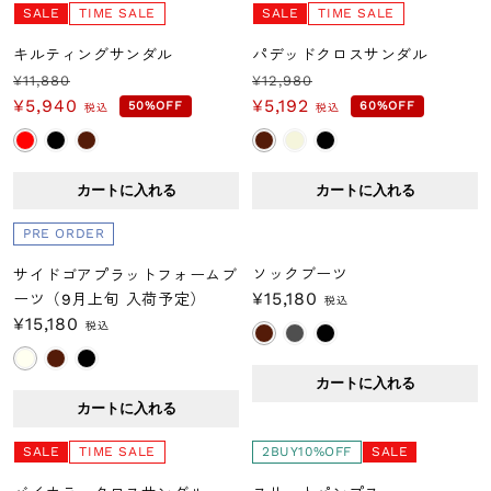
SALE
TIME SALE
SALE
TIME SALE
パンツ
キルティングサンダル
パデッドクロスサンダル
スカート
¥11,880
¥12,980
通
セ
通
セ
¥5,940
¥5,192
50%OFF
60%OFF
税込
税込
常
ー
常
ー
シューズ
価
ル
価
ル
格
価
格
価
ファッション雑貨
カートに入れる
カートに入れる
格
格
PRE ORDER
アクセサリー
ソックブーツ
サイドゴアプラットフォームブ
通
¥15,180
ーツ（9月上旬 入荷予定）
税込
価格からさがす
通
¥15,180
常
税込
常
価
～￥3,000
価
格
カートに入れる
格
カートに入れる
￥3,000～￥5,000
SALE
TIME SALE
2BUY10%OFF
SALE
￥5,000～￥7,000