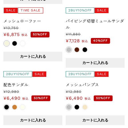
格
OUTLET
SALE
TIME SALE
2BUY10%OFF
SALE
メッシュローファー
パイピング切替ミュールサンダ
商品動画で探す
ル
¥13,750
通
セ
¥6,875
¥11,880
50%OFF
税込
通
セ
常
ー
¥7,128
40%OFF
税込
常
ー
アウター
価
ル
価
ル
格
価
カートに入れる
格
価
格
Tシャツ・カットソー
カートに入れる
格
ブラウス
2BUY10%OFF
SALE
2BUY10%OFF
SALE
配色サンダル
メッシュパンプス
ワンピース
¥12,980
¥12,980
通
セ
通
セ
¥6,490
¥6,490
50%OFF
50%OFF
税込
税込
常
ー
常
ー
カーディガン
価
ル
価
ル
格
価
格
価
ニット
カートに入れる
カートに入れる
格
格