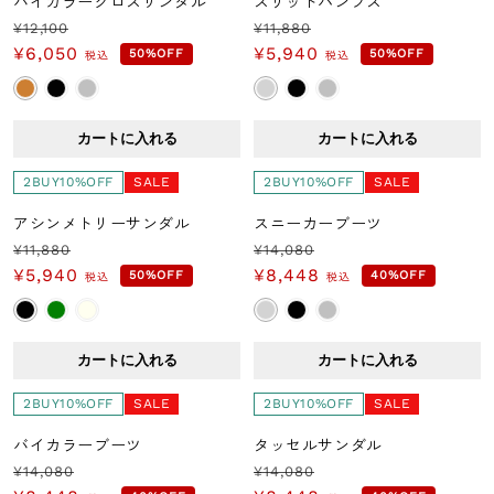
バイカラークロスサンダル
スリットパンプス
¥12,100
¥11,880
￥7,000～￥9,000
通
セ
通
セ
¥6,050
¥5,940
50%OFF
50%OFF
税込
税込
常
ー
常
ー
￥9,000～
価
ル
価
ル
格
価
格
価
カートに入れる
カートに入れる
格
格
カラーからさがす
2BUY10%OFF
SALE
2BUY10%OFF
SALE
アシンメトリーサンダル
スニーカーブーツ
¥11,880
¥14,080
通
セ
通
セ
¥5,940
¥8,448
50%OFF
40%OFF
税込
税込
常
ー
常
ー
価
ル
価
ル
格
価
格
価
カートに入れる
カートに入れる
閉じる
格
格
2BUY10%OFF
SALE
2BUY10%OFF
SALE
バイカラーブーツ
タッセルサンダル
¥14,080
¥14,080
通
セ
通
セ