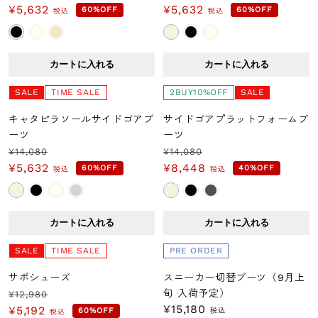
シ
通
セ
通
セ
¥5,632
¥5,632
60%OFF
60%OFF
税込
税込
常
ー
常
ー
ョ
価
ル
価
ル
格
価
格
価
ン
カートに入れる
カートに入れる
格
格
:
SALE
TIME SALE
2BUY10%OFF
SALE
キャタピラソールサイドゴアブ
サイドゴアプラットフォームブ
ーツ
ーツ
¥14,080
¥14,080
通
セ
通
セ
¥5,632
¥8,448
60%OFF
40%OFF
税込
税込
常
ー
常
ー
価
ル
価
ル
格
価
格
価
カートに入れる
カートに入れる
格
格
SALE
TIME SALE
PRE ORDER
サボシューズ
スニーカー切替ブーツ（9月上
旬 入荷予定）
¥12,980
通
セ
通
¥15,180
¥5,192
60%OFF
税込
税込