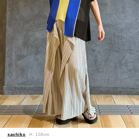
sachiko
H: 158cm