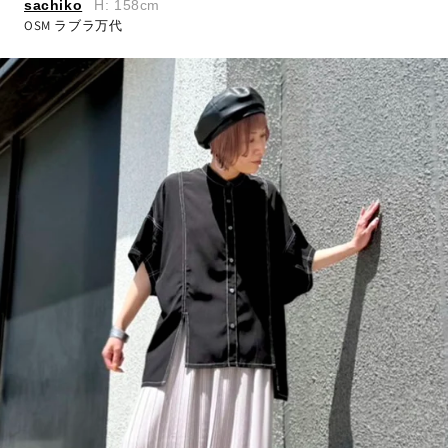
sachiko
H: 158cm
OSM ラブラ万代
アウター
Tシャツ・カットソー
ブラウス
ワンピース
カーディガン
ニット
パンツ
スカート