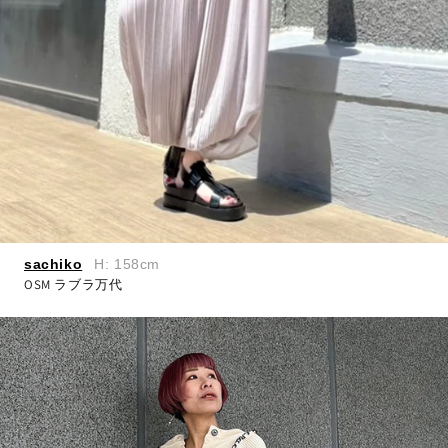
シューズ
ファッション雑貨
アクセサリー
価格からさがす
～￥3,000
sachiko
H: 158cm
￥3,000～￥5,000
OSM ラブラ万代
￥5,000～￥7,000
￥7,000～￥9,000
￥9,000～