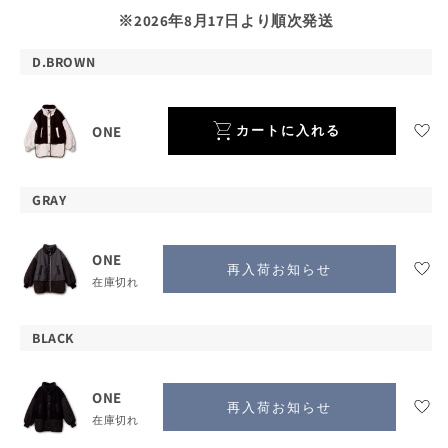
格
価
※2026年8月17日より順次発送
格
新入荷商品
D.BROWN
予約商品
ONE
カートに入れる
OUTLET
商品動画で探す
GRAY
ONE
アウター
再入荷お知らせ
在庫切れ
Tシャツ・カットソー
BLACK
ブラウス
ONE
再入荷お知らせ
ワンピース
在庫切れ