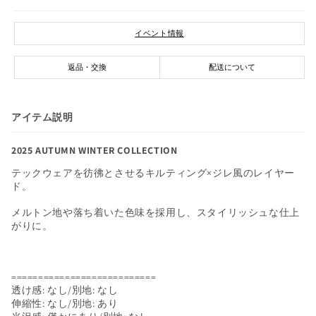
カーディガン
イベント情報
ニット
返品・交換
配送について
パンツ
アイテム説明
スカート
2025 AUTUMN WINTER COLLECTION
シューズ
テックウェアを彷彿とさせるキルティング×ジレ風のレイヤー
ド。
ファッション雑貨
メルトン地や落ち着いた色味を採用し、スタイリッシュな仕上
がりに。
アクセサリー
価格からさがす
===========================
透け感: なし/別地: なし
伸縮性: なし/別地: あり
～￥3,000