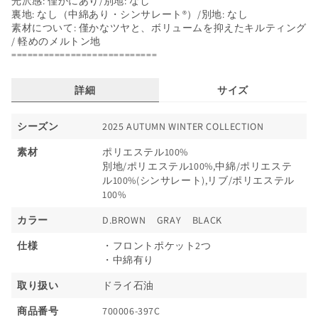
光沢感: 僅かにあり/別地: なし
裏地: なし（中綿あり・シンサレート®）/別地: なし
￥3,000～￥5,000
素材について: 僅かなツヤと、ボリュームを抑えたキルティング
/ 軽めのメルトン地
===========================
￥5,000～￥7,000
詳細
サイズ
￥7,000～￥9,000
シーズン
2025 AUTUMN WINTER COLLECTION
￥9,000～
素材
ポリエステル100%
別地/ポリエステル100%,中綿/ポリエステ
カラーからさがす
ル100%(シンサレート),リブ/ポリエステル
100%
カラー
D.BROWN
GRAY
BLACK
仕様
・フロントポケット2つ
・中綿有り
取り扱い
ドライ石油
閉じる
商品番号
700006-397C