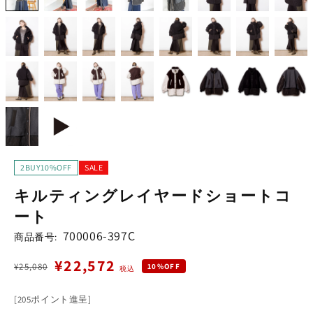
2BUY10%OFF
SALE
キルティングレイヤードショートコ
ート
700006-397C
商品番号:
¥22,572
¥25,080
通
セ
10%OFF
税込
常
ー
[205ポイント進呈]
価
ル
カテゴリーでさがす