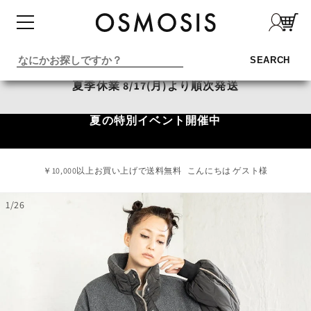
コンテ
ンツに
進む
SEARCH
夏季休業 8/17(月)より順次発送
夏の特別イベント開催中
￥10,000以上お買い上げで送料無料
こんにちは ゲスト様
1
/
26