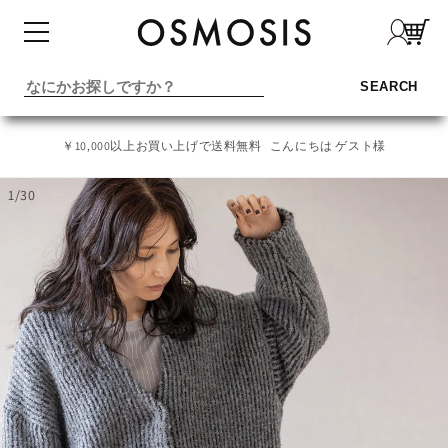
コンテ
ンツに
進む
SEARCH
￥10,000以上お買い上げで送料無料
こんにちは ゲスト様
1
/
30