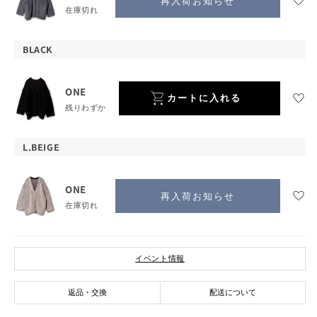
再入荷お知らせ
在庫切れ
BLACK
ONE
カートに入れる
残りわずか
カテゴリーでさがす
L.BEIGE
新入荷商品
予約商品
ONE
再入荷お知らせ
在庫切れ
OUTLET
商品動画で探す
イベント情報
返品・交換
配送について
アウター