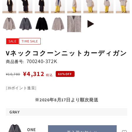
SALE
TIME SALE
Vネックコクーンニットカーディガン
700240-372K
商品番号:
¥4,312
¥10,780
通
セ
60%OFF
税込
常
ー
[39ポイント進呈]
価
ル
格
価
※2026年8月17日より順次発送
格
GRAY
ONE