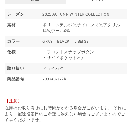
ファッション雑貨
シーズン
2025 AUTUMN WINTER COLLECTION
アクセサリー
素材
ポリエステル62%,ナイロン18%,アクリル
14%,ウール6%
価格からさがす
カラー
GRAY
BLACK
L.BEIGE
～￥3,000
仕様
・フロントスナップボタン
・サイドポケット2つ
￥3,000～￥5,000
取り扱い
ドライ石油
￥5,000～￥7,000
商品番号
700240-372K
￥7,000～￥9,000
【注意】
￥9,000～
在庫のお取り寄せにお時間がかかる場合がございます。 それに
より、配送指定日のご希望に添えない場合もございますのでご
了承くださいませ。
カラーからさがす